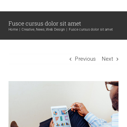
Skip
to
content
Fusce cursus dolor sit amet
Home
Creative
News
Web Design
Fusce cursus dolor sit amet
Previous
Next
View
Larger
Image